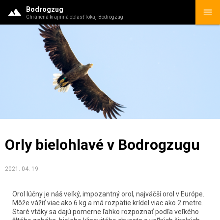
Bodrogzug
Chránená krajinná oblasť Tokaj-Bodrogzug
Orly bielohlavé v Bodrogzugu
2021. 04. 19.
Orol lúčny je náš veľký, impozantný orol, najväčší orol v Európe. 
Môže vážiť viac ako 6 kg a má rozpätie krídel viac ako 2 metre. 
Staré vtáky sa dajú pomerne ľahko rozpoznať podľa veľkého 