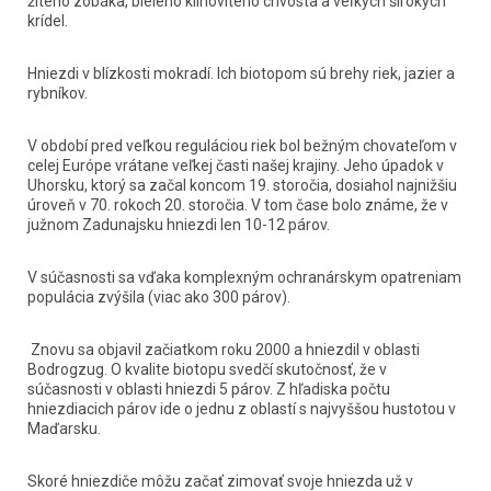
žltého zobáka, bieleho klinovitého chvosta a veľkých širokých 
krídel.
Hniezdi v blízkosti mokradí. Ich biotopom sú brehy riek, jazier a 
rybníkov. 
V období pred veľkou reguláciou riek bol bežným chovateľom v 
celej Európe vrátane veľkej časti našej krajiny. Jeho úpadok v 
Uhorsku, ktorý sa začal koncom 19. storočia, dosiahol najnižšiu 
úroveň v 70. rokoch 20. storočia. V tom čase bolo známe, že v 
južnom Zadunajsku hniezdi len 10-12 párov. 
V súčasnosti sa vďaka komplexným ochranárskym opatreniam 
populácia zvýšila (viac ako 300 párov). 
 Znovu sa objavil začiatkom roku 2000 a hniezdil v oblasti 
Bodrogzug. O kvalite biotopu svedčí skutočnosť, že v 
súčasnosti v oblasti hniezdi 5 párov. Z hľadiska počtu 
hniezdiacich párov ide o jednu z oblastí s najvyššou hustotou v 
Maďarsku.
Skoré hniezdiče môžu začať zimovať svoje hniezda už v 