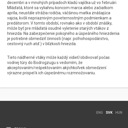
decembri a v mnohých prípadoch kladú vajíčka už vo februári. 
Mláďatá, ktoré sa vyliahnu koncom marca alebo začiatkom 
apríla, neustále strážia rodičia, väčšinou matka znášajúca 
vajcia, kvôli nepriaznivým poveternostným podmienkam a 
predátorom. V tomto období, rovnako ako v období znášky, 
môže byť pre mláďatá osudné vyletenie starých vtákov z 
hniezda. Na zabezpečenie pokojného a úspešného hniezdenia 
je potrebné obmedziť činnosti (napr. poľnohospodárstvo, 
cestovný ruch atď.) v blízkosti hniezda.
Tieto nádherné vtáky môže každý vidieť/obdivovať počas 
vodnej túry do Bodrogzugu s vedomím, že 
akceptovaním/rešpektovaním akýchkoľvek obmedzení 
výrazne prispel k ich úspešnému rozmnožovaniu.
ENG
SVK
HUN