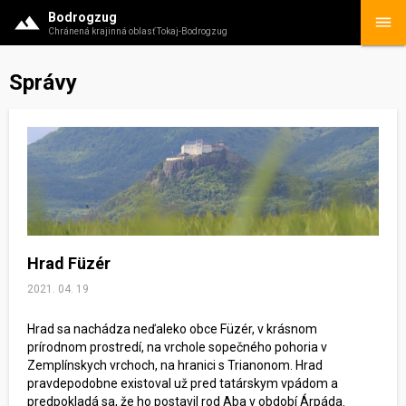
Bodrogzug
Chránená krajinná oblasť Tokaj-Bodrogzug
Správy
Hrad Füzér
2021. 04. 19
Hrad sa nachádza neďaleko obce Füzér, v krásnom
prírodnom prostredí, na vrchole sopečného pohoria v
Zemplínskych vrchoch, na hranici s Trianonom. Hrad
pravdepodobne existoval už pred tatárskym vpádom a
predpokladá sa, že ho postavil rod Aba v období Árpáda.