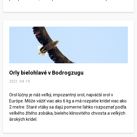
Orly bielohlavé v Bodrogzugu
2021. 04. 19
Orol lúčny je náš veľký, impozantný orol, najväčší orol v
Európe. Môže vážiť viac ako 6 kg a má rozpätie krídel viac ako
2 metre. Staré vtáky sa dajú pomerne ľahko rozpoznať podľa
veľkého žltého zobáka, bieleho klinovitého chvosta a veľkých
širokých krídel.