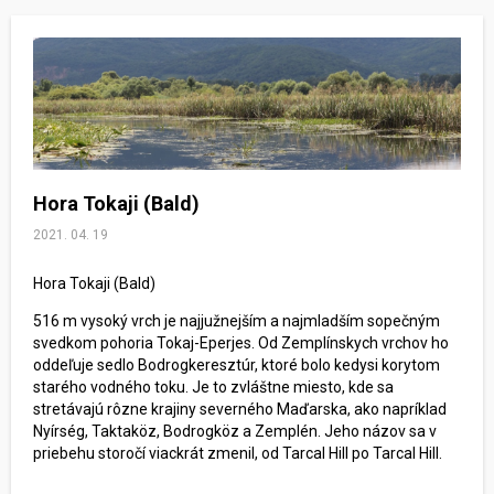
Hora Tokaji (Bald)
2021. 04. 19
Hora Tokaji (Bald)
516 m vysoký vrch je najjužnejším a najmladším sopečným
svedkom pohoria Tokaj-Eperjes. Od Zemplínskych vrchov ho
oddeľuje sedlo Bodrogkeresztúr, ktoré bolo kedysi korytom
starého vodného toku. Je to zvláštne miesto, kde sa
stretávajú rôzne krajiny severného Maďarska, ako napríklad
Nyírség, Taktaköz, Bodrogköz a Zemplén. Jeho názov sa v
priebehu storočí viackrát zmenil, od Tarcal Hill po Tarcal Hill.