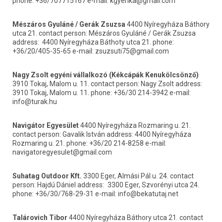
phone: +36/707715167 e-mail: kgyerika@gmail.com
Mészáros Gyuláné / Gerák Zsuzsa
 4400 Nyíregyháza Báthory 
utca 21. contact person: Mészáros Gyuláné / Gerák Zsuzsa 
address:	4400 Nyíregyháza Báthoty utca 21. phone: 
+36/20/405-35-65 e-mail: zsuzsuti75@gmail.com
Nagy Zsolt egyéni vállalkozó (Kékcápák Kenukölcsönző)
3910 Tokaj, Malom u. 11. contact person: Nagy Zsolt address: 
3910 Tokaj, Malom u. 11. phone: +36/30 214-3942 e-mail: 
info@turak.hu
Navigátor Egyesület
 4400 Nyíregyháza Rozmaring u. 21. 
contact person: Gavalik István address: 4400 Nyíregyháza 
Rozmaring u. 21. phone: +36/20 214-8258 e-mail: 
navigatoregyesulet@gmail.com
Suhatag Outdoor Kft.
 3300 Eger, Almási Pál u. 24. contact 
person: Hajdú Dániel address:	3300 Eger, Szvorényi utca 24. 
phone: +36/30/768-29-31 e-mail: info@bekatutaj.net
Talárovich Tibor
 4400 Nyíregyháza Báthory utca 21. contact 