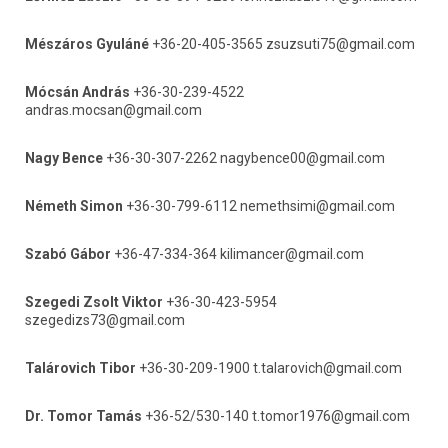
Mészáros Gyuláné
 +36-20-405-3565 zsuzsuti75@gmail.com
Mócsán András
 +36-30-239-4522 
andras.mocsan@gmail.com
Nagy Bence
 +36-30-307-2262 nagybence00@gmail.com
Németh Simon
 +36-30-799-6112 nemethsimi@gmail.com
Szabó Gábor
 +36-47-334-364 kilimancer@gmail.com
Szegedi Zsolt Viktor
 +36-30-423-5954 
szegedizs73@gmail.com
Talárovich Tibor
 +36-30-209-1900 t.talarovich@gmail.com
Dr. Tomor Tamás
 +36-52/530-140 t.tomor1976@gmail.com