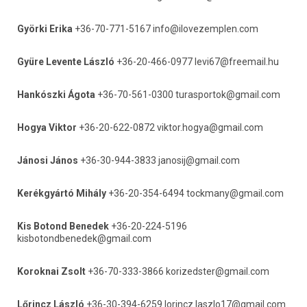
Györki Erika
 +36-70-771-5167 info@ilovezemplen.com
Gyüre Levente László
 +36-20-466-0977 levi67@freemail.hu
Hankószki Ágota
 +36-70-561-0300 turasportok@gmail.com
Hogya Viktor
 +36-20-622-0872 viktor.hogya@gmail.com
Jánosi János
 +36-30-944-3833 janosij@gmail.com
Kerékgyártó Mihály
 +36-20-354-6494 tockmany@gmail.com
Kis Botond Benedek
 +36-20-224-5196 
kisbotondbenedek@gmail.com
Koroknai Zsolt
 +36-70-333-3866 korizedster@gmail.com
Lőrincz László
 +36-30-394-6259 lorincz.laszlo17@gmail.com