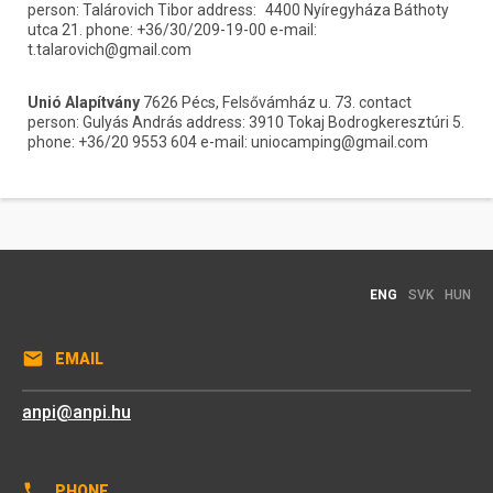
person: Talárovich Tibor address:	4400 Nyíregyháza Báthoty 
utca 21. phone: +36/30/209-19-00 e-mail: 
t.talarovich@gmail.com
Unió Alapítvány
 7626 Pécs, Felsővámház u. 73. contact 
person: Gulyás András address: 3910 Tokaj Bodrogkeresztúri 5. 
phone: +36/20 9553 604 e-mail: uniocamping@gmail.com
ENG
SVK
HUN
EMAIL
anpi@anpi.hu
PHONE