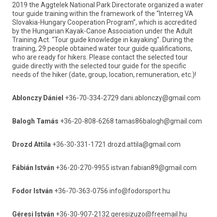
2019 the Aggtelek National Park Directorate organized a water 
tour guide training within the framework of the “Interreg VA 
Slovakia-Hungary Cooperation Program”, which is accredited 
by the Hungarian Kayak-Canoe Association under the Adult 
Training Act. “Tour guide knowledge in kayaking”. During the 
training, 29 people obtained water tour guide qualifications, 
who are ready for hikers. Please contact the selected tour 
guide directly with the selected tour guide for the specific 
needs of the hiker (date, group, location, remuneration, etc.)!
Ablonczy Dániel
 +36-70-334-2729 dani.ablonczy@gmail.com
Balogh Tamás
 +36-20-808-6268 tamas86balogh@gmail.com
Drozd Attila
 +36-30-331-1721 drozd.attila@gmail.com
Fábián István
 +36-20-270-9955 istvan.fabian89@gmail.com
Fodor István
 +36-70-363-0756 info@fodorsport.hu
Géresi István
 +36-30-907-2132 geresizuzo@freemail.hu