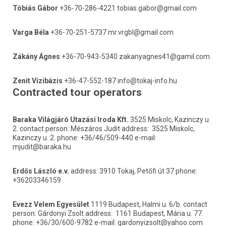
Tóbiás Gábor
 +36-70-286-4221 tobias.gabor@gmail.com
Varga Béla
 +36-70-251-5737 mr.vrgbl@gmail.com
Zákány Ágnes
 +36-70-943-5340 zakanyagnes41@gamil.com
Zenit Vízibázis
 +36-47-552-187 info@tokaj-info.hu
Contracted tour operators
Baraka Világjáró Utazási Iroda Kft.
 3525 Miskolc, Kazinczy u. 
2. contact person: Mészáros Judit address:	3525 Miskolc, 
Kazinczy u. 2. phone: +36/46/509-440 e-mail: 
mjudit@baraka.hu
Erdős László e.v.
 address: 3910 Tokaj, Petőfi út 37 phone: 
+36203346159
Evezz Velem Egyesület
 1119 Budapest, Halmi u. 6/b. contact 
person: Gárdonyi Zsolt address:	1161 Budapest, Mária u. 77. 
phone: +36/30/600-9782 e-mail: gardonyizsolt@yahoo.com