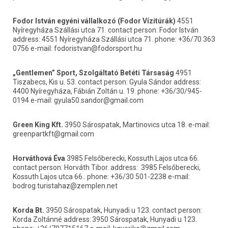
Fodor István egyéni vállalkozó (Fodor Vízitúrák)
 4551 
Nyíregyháza Szállási utca 71. contact person: Fodor István 
address: 4551 Nyíregyháza Szállási utca 71. phone: +36/70 363 
0756 e-mail: fodoristvan@fodorsport.hu
„Gentlemen” Sport, Szolgáltató Betéti Társaság
 4951 
Tiszabecs, Kis u. 53. contact person: Gyula Sándor address:	
4400 Nyíregyháza, Fábián Zoltán u. 19. phone: +36/30/945-
0194 e-mail: gyula50.sandor@gmail.com
Green King Kft.
 3950 Sárospatak, Martinovics utca 18. e-mail: 
greenpartkft@gmail.com
Horváthová Éva
 3985 Felsőberecki, Kossuth Lajos utca 66. 
contact person: Horváth Tibor. address:	3985 Felsőberecki, 
Kossuth Lajos utca 66.. phone: +36/30 501-2238 e-mail: 
bodrog.turistahaz@zemplen.net
Korda Bt.
 3950 Sárospatak, Hunyadi u 123. contact person: 
Korda Zoltánné address:	3950 Sárospatak, Hunyadi u 123. 